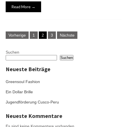
Read More →
Seitennummerierung
Vorherige
1
2
3
Nächste
der
Beiträge
Suchen
Suchen
Neueste Beiträge
Greensoul Fashion
Ein Dollar Brille
Jugendförderung Cusco-Peru
Neueste Kommentare
Es sind keine Kommentare vorhanden.